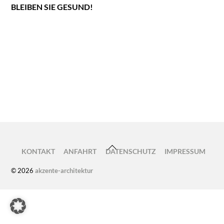
BLEIBEN SIE GESUND!
Spatenstich
Exkursion 2021 – Wien
BACK
KONTAKT
ANFAHRT
DATENSCHUTZ
IMPRESSUM
TO
© 2026
akzente-architektur
TOP