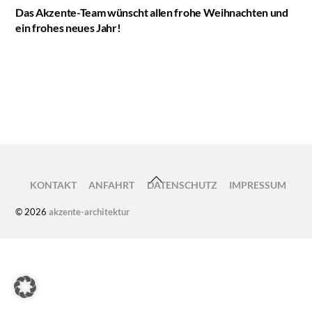
Das Akzente-Team wünscht allen frohe Weihnachten und
ein frohes neues Jahr!
Weihnachtsfeier 2017
Exkursion 2018 – Graz & Ljubljana
BACK
KONTAKT
ANFAHRT
DATENSCHUTZ
IMPRESSUM
TO
© 2026
akzente-architektur
TOP