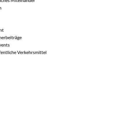
liches Miteinander
h
nt
erbeiträge
vents
entliche Verkehrsmittel