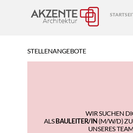
Skip
to
STARTSEI
content
STELLENANGEBOTE
WIR SUCHEN D
ALS
BAULEITER/IN
(M/W/D) Z
UNSERES TEAM