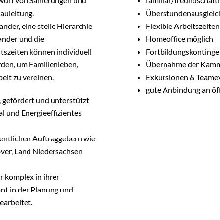
twurf von Sanierungen und
familiär/freundschaft
auleitung.
Überstundenausgleic
der, eine steile Hierarchie
Flexible Arbeitszeiten
nander und die
Homeoffice möglich
tszeiten können individuell
Fortbildungskontinge
rden, um Familienleben,
Übernahme der Kamm
beit zu vereinen.
Exkursionen & Teame
gute Anbindung an öff
 gefördert und unterstützt
l und Energieeffizientes
fentlichen Auftraggebern wie
over, Land Niedersachsen
r komplex in ihrer
ant in der Planung und
earbeitet.